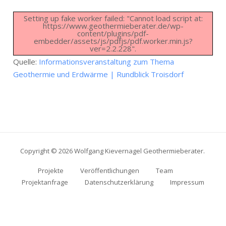
Setting up fake worker failed: "Cannot load script at:
https://www.geothermieberater.de/wp-
content/plugins/pdf-
embedder/assets/js/pdfjs/pdf.worker.min.js?
ver=2.2.228".
Quelle:
Informationsveranstaltung zum Thema
Geothermie und Erdwärme | Rundblick Troisdorf
Copyright © 2026 Wolfgang Kievernagel Geothermieberater.
Projekte
Veröffentlichungen
Team
Projektanfrage
Datenschutzerklärung
Impressum